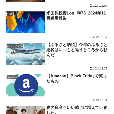
2024.12.10
米国株投資Log_#075_2024年11
投資
月運用報告
2024.12.06
【ふるさと納税】今年のふるさと
ふるさと納税
納税はいつもと違うところから頼
んだ
2024.12.05
【Amazon】Black Fridayで買っ
Amazon
たもの
2024.12.03
妻の資産もいい感じに増えていま
雑記
した。