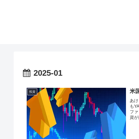
2025-01
米国
投資
あけ
もY
ファ
資が