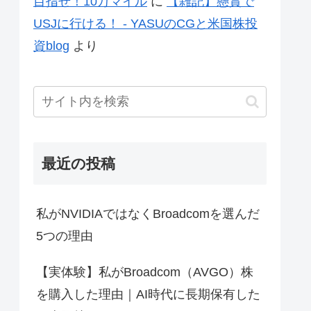
目指せ！10万マイル
に
【雑記】懸賞で
USJに行ける！ - YASUのCGと米国株投
資blog
より
最近の投稿
私がNVIDIAではなくBroadcomを選んだ
5つの理由
【実体験】私がBroadcom（AVGO）株
を購入した理由｜AI時代に長期保有した