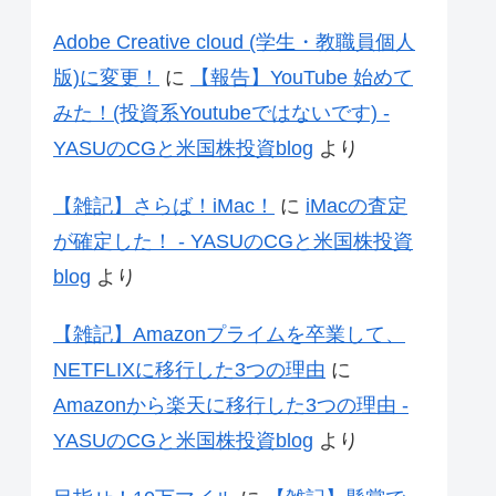
Adobe Creative cloud (学生・教職員個人
版)に変更！
に
【報告】YouTube 始めて
みた！(投資系Youtubeではないです) -
YASUのCGと米国株投資blog
より
【雑記】さらば！iMac！
に
iMacの査定
が確定した！ - YASUのCGと米国株投資
blog
より
【雑記】Amazonプライムを卒業して、
NETFLIXに移行した3つの理由
に
Amazonから楽天に移行した3つの理由 -
YASUのCGと米国株投資blog
より