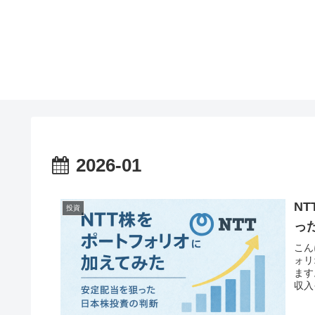
2026-01
N
投資
っ
こん
ォリ
ます
収入