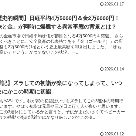
2026.01.17
歴史的瞬間】日経平均4万5000円＆金2万6000円！
株と金」が同時に爆騰する異常事態の背景とは？
の金融市場で日経平均株価が節目となる4万5000円を突破。 さら
くべきことに、安全資産の代表格である「金（ゴールド）」の店
格も2万6000円(1g)という史上最高額を叩き出しました。「株も
高い」という、かつてないこの状況。一...
2026.01.14
雑記】ズラしての初詣が楽になってしまって、いつ
まにかこの時期に初詣
もYASUです。我が家の初詣はいつもズラしてこの3連休の時期行
います。やはり初詣は元旦や三が日に行く人が多いと思います。
この3連休にしているかと言うと、子供がまだ小さくてベビーカー
での移動があの混雑ではかなり厳しいのでこのタ...
2026.01.12