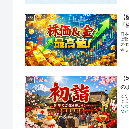
【
投資
「
日本
に驚
頭価
金も
【
雑記
の
どう
って
なぜ
など