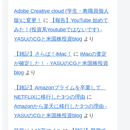
Adobe Creative cloud (学生・教職員個人
版)に変更！
に
【報告】YouTube 始めて
みた！(投資系Youtubeではないです) -
YASUのCGと米国株投資blog
より
【雑記】さらば！iMac！
に
iMacの査定
が確定した！ - YASUのCGと米国株投資
blog
より
【雑記】Amazonプライムを卒業して、
NETFLIXに移行した3つの理由
に
Amazonから楽天に移行した3つの理由 -
YASUのCGと米国株投資blog
より