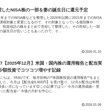
理したNISA株の一部を妻の誕生日に還元予定
21年までのNISA株などを整理した2026年以降に2021年までのNISA
課税対象と変更になるので、その対象となっている個別株や
F、投資信託の株をまとめて売却して整理した。その売却した一部
の誕生日が近いこともあったので、そ...
2026.01.10
087【2025年12月】米国・国内株の運用報告と配当実
|少額投資でコツコツ増やす記録
にちは、YASUです。毎月恒例の**米国株投資の運用報告**をまと
した。今月は【配当金8,800円】を受け取り、12月が配当は年間
番多い月になっています😊この記事では👇✅ 今月の運用成績✅ 受
った配当金✅ 今後の方針を中心に...
2026.01.09