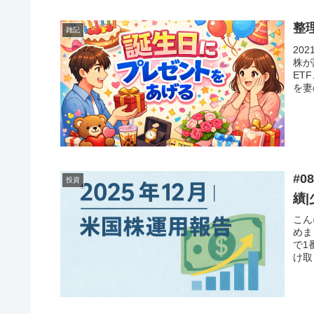
整
雑記
20
株が
ET
を妻
#
投資
績
こん
めま
で1
け取