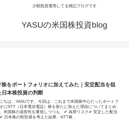
少額投資運用してる雑記ブログです
YASUの米国株投資blog
TT株をポートフォリオに加えてみた｜安定配当を狙
た日本株投資の判断
にちは、YASUです。今回は、これまで米国株中心だったポートフ
オにNTT（日本電信電話）株を新たに加えた理由についてまとめ
。米国株の成長性を重視しつつも、✔ 為替リスク✔ 安定した配当
✔ 日本株の割安感を考えた結果、NTT株...