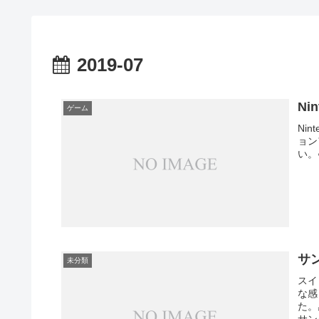
2019-07
Ni
ゲーム
Nin
ョン
い。●
サン
未分類
スイ
な感
た。