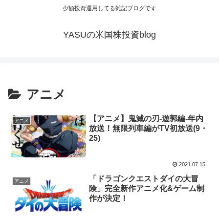
少額投資運用してる雑記ブログです
YASUの米国株投資blog
アニメ
【アニメ】鬼滅の刃-遊郭編-年内
アニメ
放送！無限列車編がTV初放送(9・
25)
2021.07.15
「ドラゴンクエストダイの大冒
アニメ
険」完全新作アニメ化&ゲーム制
作が決定！