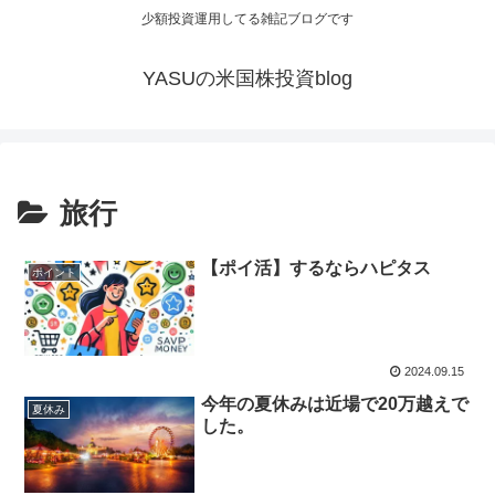
少額投資運用してる雑記ブログです
YASUの米国株投資blog
旅行
【ポイ活】するならハピタス
ポイント
2024.09.15
今年の夏休みは近場で20万越えで
夏休み
した。