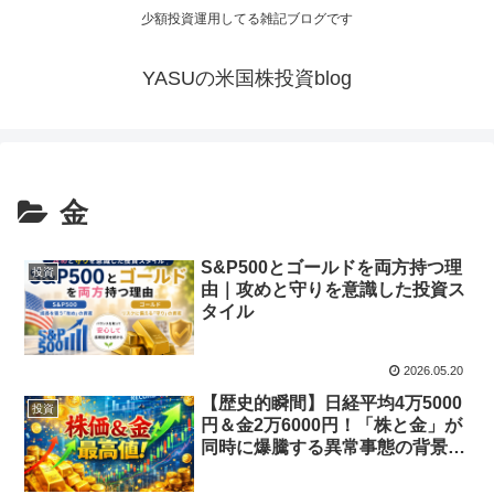
少額投資運用してる雑記ブログです
YASUの米国株投資blog
金
S&P500とゴールドを両方持つ理
投資
由｜攻めと守りを意識した投資ス
タイル
2026.05.20
【歴史的瞬間】日経平均4万5000
投資
円＆金2万6000円！「株と金」が
同時に爆騰する異常事態の背景と
は？