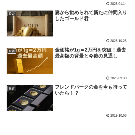
2026.01.14
妻から勧められて新たに仲間入り
投資
したゴールド君
2025.10.23
金価格が1g＝2万円を突破！過去
投資
最高額の背景と今後の見通し
2025.09.30
フレンドパークの金を今も持って
投資
いたら！？
2019.10.08