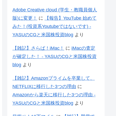
Adobe Creative cloud (学生・教職員個人
版)に変更！
に
【報告】YouTube 始めて
みた！(投資系Youtubeではないです) -
YASUのCGと米国株投資blog
より
【雑記】さらば！iMac！
に
iMacの査定
が確定した！ - YASUのCGと米国株投資
blog
より
【雑記】Amazonプライムを卒業して、
NETFLIXに移行した3つの理由
に
Amazonから楽天に移行した3つの理由 -
YASUのCGと米国株投資blog
より