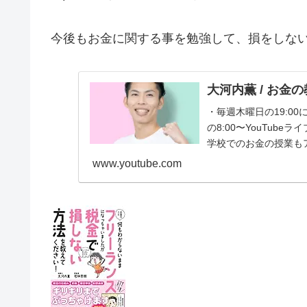
今後もお金に関する事を勉強して、損をしな
大河内薫 / お金
・毎週木曜日の19:0
の8:00〜YouTu
学校でのお金の授業も
波を賢く...
www.youtube.com