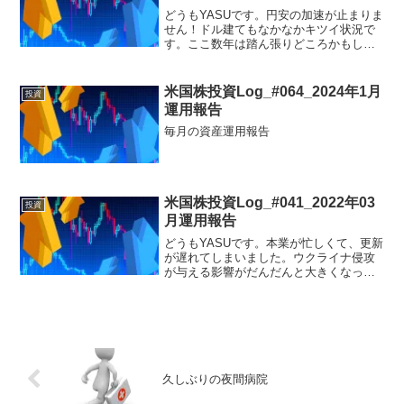
どうもYASUです。円安の加速が止まりま
せん！ドル建てもなかなかキツイ状況で
す。ここ数年は踏ん張りどころかもしれ
ません。まだ継続して運用していきま
す。8月運用報告投資信託eMAXIS Slim
全世界株式(オール・カントリー)
米国株投資Log_#064_2024年1月
投資
¥500(ポ...
運用報告
毎月の資産運用報告
米国株投資Log_#041_2022年03
投資
月運用報告
どうもYASUです。本業が忙しくて、更新
が遅れてしまいました。ウクライナ侵攻
が与える影響がだんだんと大きくなっ
て、我が家の生活費にもダメージが出て
います。(ガソリン代はモロにくらってい
ます)それでも投資は継続！不安定な情勢
でも確実に資産は増...
久しぶりの夜間病院