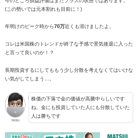
今のところ損益評価はまだプラスの状態ではあります。
(この勢いでは元本割れも目前に！)
年明けのピーク時から
70万
近くも溶けましたよ。
コレは米国株のトレンドが終了な予感で景気後退に入った
と言って良いのか！？
長期投資するにしてももう少し分散を考えなくてはいけな
い気がしてしまう…。
株価の下落で金の価値が高騰中らしいです
ね。金にも投資していた人にも分散していた
人は勝ちです
YASU