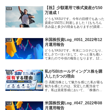
【祝】少額運用で株式資産が150
投資
万達成！
どうもYASUです。今年の目標でもあった
資産が150万に到達しました！(もちろん
含み益と多少の現金もありますが)資産の
内訳は↓の画像の通りです。80%ぐらいは
米国株式、日本株式は株を始めた時の名
残りでそのまま。少額投資でも支出を抑
米国株投資Log_#051_2022年12
投資
えて、運用...
月運用報告
どうもYASUです。年末にコロナになり、
忙しさでバタバタして、やっと落ち着い
て来たので今頃の報告となります。12月
運用報告投資信託eMAXIS Slim 全世界株
式(オール・カントリー) ¥500(ポイント投
資)SBI・V・S&P500イン...
私がSBIホールディングス株を購
投資
入した5つの理由
① 高配当株として魅力を感じた私が最も
魅力を感じたのは、安定した配当金で
す。私は資産形成において、「株価の値
上がり益」だけではなく、「配当金とい
う定期収入」も重視しています。配当金
は再投資することで複利効果を期待でき
米国株投資Log_#047_2022年08
投資
るため、長期投資との相性...
月運用報告