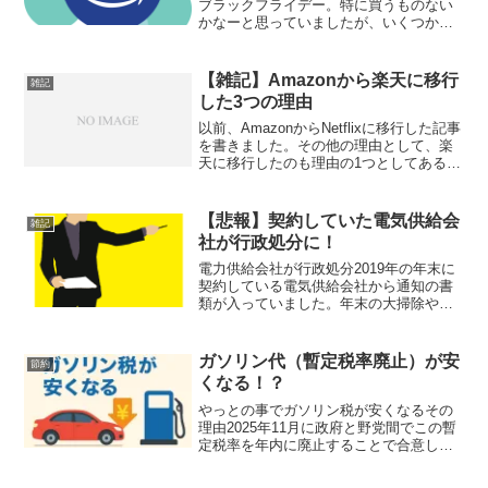
ブラックフライデー。特に買うものない
かなーと思っていましたが、いくつか買
ったものがあったので紹介します。
Amazonで買ったもの【CIO】スパイラル
ケーブル CtoC (TypeーC /USBーC）...
【雑記】Amazonから楽天に移行
雑記
した3つの理由
以前、AmazonからNetflixに移行した記事
を書きました。その他の理由として、楽
天に移行したのも理由の1つとしてあるの
で、その理由について書きました。主に
下記の3点が、理由となります。詳しくそ
の理由について掘り下げて行きます。
【悲報】契約していた電気供給会
雑記
Amaz...
社が行政処分に！
電力供給会社が行政処分2019年の年末に
契約している電気供給会社から通知の書
類が入っていました。年末の大掃除やら
予定やらで後回しにしていて、そのまま
にしていました。ようやく、一段落した
ので書類を開封して目を通すと…特定商
ガソリン代（暫定税率廃止）が安
節約
取引法違反事業者「○...
くなる！？
やっとの事でガソリン税が安くなるその
理由2025年11月に政府と野党間でこの暫
定税率を年内に廃止することで合意し、
法律が成立しました。これにより、1リッ
トルあたり約 25.1円の税金がなくなりま