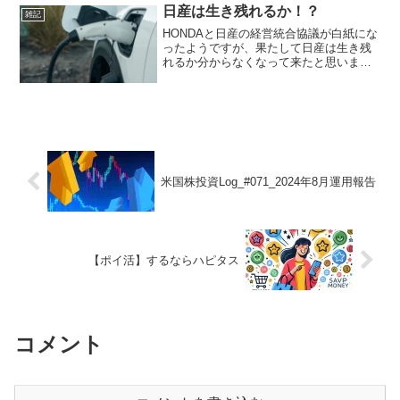
す。加えて、補助金（燃料価格補助）も
日産は生き残れるか！？
雑記
段階的に引...
HONDAと日産の経営統合協議が白紙にな
ったようですが、果たして日産は生き残
れるか分からなくなって来たと思いま
す。日産はあくまでもHONDAと共同で経
営していく形を取りたいのかなと思いま
すが、今の状況からはとても対等な立場
は厳しい印象ですね...
米国株投資Log_#071_2024年8月運用報告
【ポイ活】するならハピタス
コメント