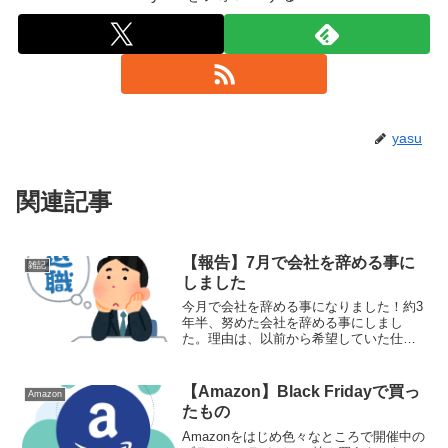
yasu
関連記事
【報告】7月で会社を辞める事に
雑記
しました
今月で会社を辞める事になりました！約3
年半、努めた会社を辞める事にしまし
た。理由は、以前から希望していた仕事
に転職が決まったので。転職に至った経
緯今の会社も希望していなかったのです
が、その時は、なかなか転職先も決まら
【Amazon】Black Fridayで買っ
Amazon
ずにいましたそんな時、今...
たもの
Amazonをはじめ色々なところで開催中の