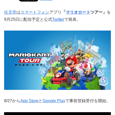
任天堂
は
スマートフォン
アプリ
「
マリオカート
ツアー」
を
9月25日に配信予定と公式
Twitter
で発表。
8/27から
App Store
と
Google Play
で事前登録受付を開始。