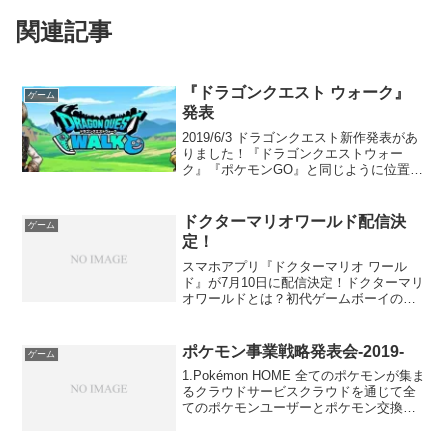
関連記事
『ドラゴンクエスト ウォーク』
ゲーム
発表
2019/6/3 ドラゴンクエスト新作発表があ
りました！『ドラゴンクエストウォー
ク』『ポケモンGO』と同じように位置情
報を利用してゲームです。▼発表の詳細
はこちら2019年にiOS、Androidでリリー
ス予定。正式リリースに向けて、6/1...
ドクターマリオワールド配信決
ゲーム
定！
スマホアプリ『ドクターマリオ ワール
ド』が7月10日に配信決定！ドクターマリ
オワールドとは？初代ゲームボーイの時
に良くプレイしたなー。懐かしいので、
遊んでみようと思います。amiibo ドクタ
ーマリオ (大乱闘スマッシュブラザーズシ
ポケモン事業戦略発表会-2019-
ゲーム
リーズ)...
1.Pokémon HOME 全てのポケモンが集ま
るクラウドサービスクラウドを通じて全
てのポケモンユーザーとポケモン交換が
できるようです。サービス開始予定時期
は2020年秋頃の予定2.Pokémon Sleep睡