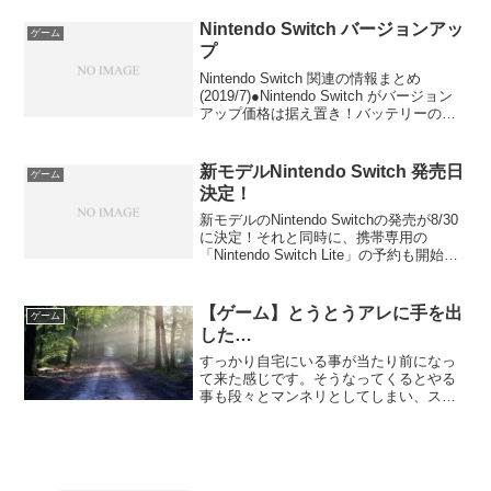
眠をテーマにしたゲームAnd...
Nintendo Switch バージョンアッ
ゲーム
プ
Nintendo Switch 関連の情報まとめ
(2019/7)●Nintendo Switch がバージョン
アップ価格は据え置き！バッテリーの持
ちが良くなったのは嬉しい。●Nintendo
Switch Lite携帯モードに特化したゲー
ム...
新モデルNintendo Switch 発売日
ゲーム
決定！
新モデルのNintendo Switchの発売が8/30
に決定！それと同時に、携帯専用の
「Nintendo Switch Lite」の予約も開始。
バージョンアップ詳細はこちら
💁‍♂️Nintendo Switch バージョンアップ -
Is...
【ゲーム】とうとうアレに手を出
ゲーム
した…
すっかり自宅にいる事が当たり前になっ
て来た感じです。そうなってくるとやる
事も段々とマンネリとしてしまい、スト
レスが溜まってしまいます。かと言っ
て、外出となるとまだまだ気をつけなけ
ればならないので、いよいよアレに手を
出しました！「あつまれ！ど...