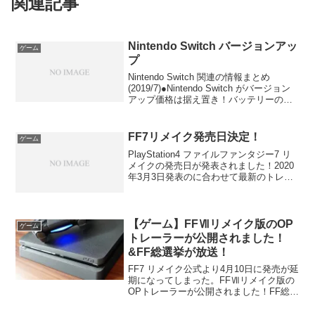
関連記事
Nintendo Switch バージョンアッ
ゲーム
プ
Nintendo Switch 関連の情報まとめ
(2019/7)●Nintendo Switch がバージョン
アップ価格は据え置き！バッテリーの持
ちが良くなったのは嬉しい。●Nintendo
Switch Lite携帯モードに特化したゲー
ム...
FF7リメイク発売日決定！
ゲーム
PlayStation4 ファイルファンタジー7 リ
メイクの発売日が発表されました！2020
年3月3日発表のに合わせて最新のトレー
ラーも公開されました！E3で公開された
映像PlayStation 4 グレイシャー・ホワイ
ト 500GB (C...
【ゲーム】FFⅦリメイク版のOP
ゲーム
トレーラーが公開されました！
&FF総選挙が放送！
FF7 リメイク公式より4月10日に発売が延
期になってしまった。FFⅦリメイク版の
OPトレーラーが公開されました！FF総選
挙がNHK BSプレミアムで放送決定！放
送日 2020年2月29日(土)第1部 21:00〜