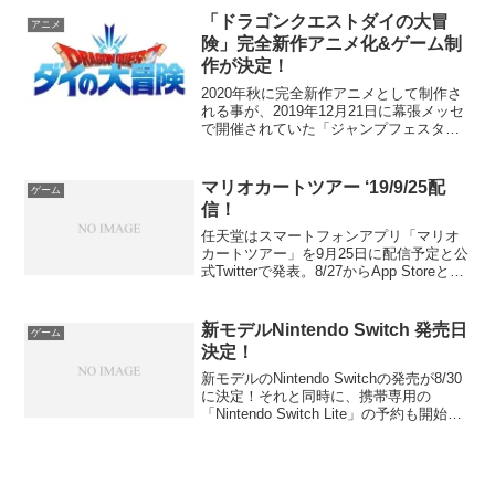
23:30第2部 23:4...
「ドラゴンクエストダイの大冒
アニメ
険」完全新作アニメ化&ゲーム制
作が決定！
2020年秋に完全新作アニメとして制作さ
れる事が、2019年12月21日に幕張メッセ
で開催されていた「ジャンプフェスタ
2020」のスクウェア・エニックスのステ
ージにて、サプライズ発表されました。
ダイの大冒険とは？『DRAGON QUEST
マリオカートツアー ‘19/9/25配
ゲーム
...
信！
任天堂はスマートフォンアプリ「マリオ
カートツアー」を9月25日に配信予定と公
式Twitterで発表。8/27からApp Storeと
Google Playで事前登録受付を開始。ドク
ターマリオに続き、こちらもプレイして
みます！マリオカート8 ...
新モデルNintendo Switch 発売日
ゲーム
決定！
新モデルのNintendo Switchの発売が8/30
に決定！それと同時に、携帯専用の
「Nintendo Switch Lite」の予約も開始。
バージョンアップ詳細はこちら
💁‍♂️Nintendo Switch バージョンアップ -
Is...