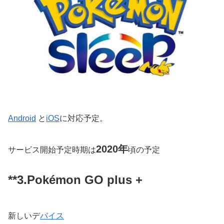
Android
と
iOS
に対応予定。
2020年
サービス開始予定時期は
頃の予定
**3.Pokémon GO plus +
新しいデ
バイス