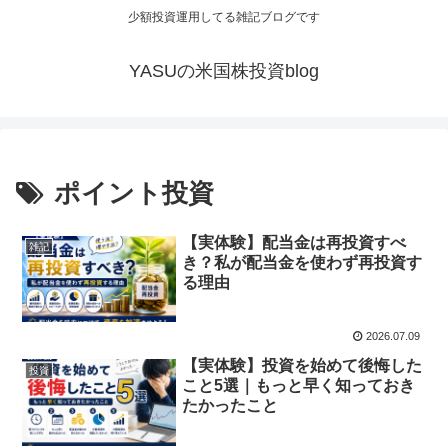
少額投資運用してる雑記ブログです
YASUの米国株投資blog
ポイント投資
【実体験】配当金は再投資すべ
雑記
き？私が配当金を使わず再投資す
る理由
2026.07.09
【実体験】投資を始めて後悔した
投資
こと5選｜もっと早く知っておき
たかったこと