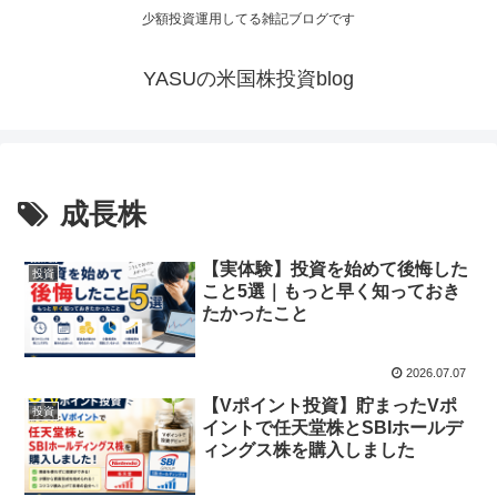
少額投資運用してる雑記ブログです
YASUの米国株投資blog
成長株
【実体験】投資を始めて後悔した
投資
こと5選｜もっと早く知っておき
たかったこと
2026.07.07
【Vポイント投資】貯まったVポ
投資
イントで任天堂株とSBIホールデ
ィングス株を購入しました