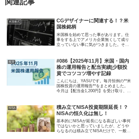
関連記事
CGデザイナーに関連する！？米
米国株式
国株銘柄
米国株を始めて思った事があります。仕
事をする上でアメリカ企業無くして成り
立っていない事に気がつきました。そこ
で、私が知る限りの企業(銘柄)をリストア
ップしてみました。デザイナーからの視
点での米国企業(銘柄)-ハード系-Apple
#086【2025年11月】米国・国内
投資
【AAPL...
株の運用報告と配当実績|少額投
資でコツコツ増やす記録
こんにちは、YASUです。毎月恒例の**米
国株投資の運用報告**をまとめました。
今月は【配当金1,200円】を受け取り、少
しずつ資産が育っていくのを実感してい
ます😊この記事では👇✅ 今月の運用成績
✅ 受け取った配当金✅ 今後の方針を中心
積み立てNISA投資期限延長！？
NISA
にま...
NISAの恒久化は無し！
基本的にNISAが延長になる喜ばしい事何
ではないかと思っていましたが、どうや
らなるのは積み立てNISAだけで、一般の
方は現状では2023年まで投資可能で運用