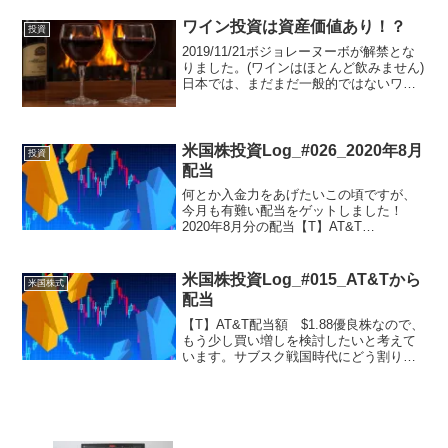
期間5年で最長2027年までの口座利用とな
りそうです。政府、与党は16日、期限付
ワイン投資は資産価値あり！？
投資
きで...
2019/11/21ボジョレーヌーボが解禁とな
りました。(ワインはほとんど飲みません)
日本では、まだまだ一般的ではないワイ
ン投資は欧州では資産運用の一つとされ
てるそうです。以前、ワインに投資する
資産家がいると聞いたことがあります。
(TVだっ...
米国株投資Log_#026_2020年8月
投資
配当
何とか入金力をあげたいこの頃ですが、
今月も有難い配当をゲットしました！
2020年8月分の配当【T】AT&T
$1.88【BND】VG TBM $0.44【AAPL】
アップル $2.22【PG】プロクター&ギャ
ンブル $0.72今月はトータル...
米国株投資Log_#015_AT&Tから
米国株式
配当
【T】AT&T配当額 $1.88優良株なので、
もう少し買い増しを検討したいと考えて
います。サブスク戦国時代にどう割り込
むか！？、どのような戦いかたを見せる
のか？サブスクリプションサービスが激
戦の中、2020年の5月にはHBO MAXがス
ター...