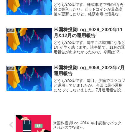
どうもYASUです。株式市場で初の4万円
台に突入したり、ビットコインが最高高
値を更新したりと、経済市場は活発な動
きのニュースが目にしますね。その恩恵
もあり、所有資産もいい感じです。とは
いえ、少額運用しかしていないので、こ
米国株投資Log_#029_2020年11
投資
れを機に追加投資でド...
月&12月の運用報告
どうもYASUです。毎年この時期になると
1年が早く感じます。諸事情で、11月の運
用報告が出来なかったので、今回は12月
とまとめてドンっと報告します。11月運
用報告・11月投資・・・(^_^;)何と、投資
運用、ありませんでしたー！諸事情で入
米国株投資Log_#058_2023年7月
投資
金...
運用報告
どうもYASUです。毎月、少額でコツコツ
と運用していましたが、今回は最小運用
になってしないました。7月運用報告投資
信託eMAXIS Slim 全世界株式(オール・カ
ントリー) ¥500(ポイント投資)SBI・V・
S&P500インデックス・フ...
米国株投資Log_#014_年末調整でバック
されたので投資へ