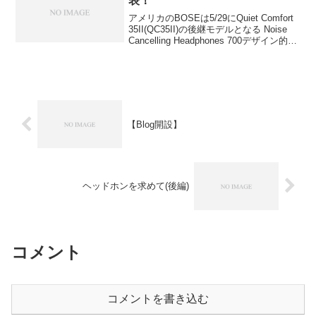
表！
アメリカのBOSEは5/29にQuiet Comfort
35II(QC35II)の後継モデルとなる Noise
Cancelling Headphones 700デザイン的に
はだいぶスッキリとした印象軽量化され
てるといいですね。着け心地や...
【Blog開設】
ヘッドホンを求めて(後編)
コメント
コメントを書き込む