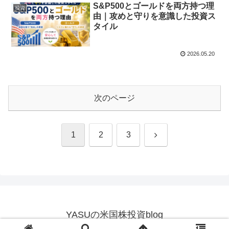
S&P500とゴールドを両方持つ理
投資
由｜攻めと守りを意識した投資ス
タイル
2026.05.20
次のページ
次
1
2
3
へ
YASUの米国株投資blog