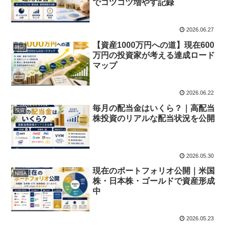
でコツコツ増やす記録
2026.06.27
【資産1000万円への道】現在600
雑記
万円の投資家が考える達成ロード
マップ
2026.06.22
毎月の配当金はいくら？｜高配当
投資
株投資のリアルな配当状況を公開
2026.05.30
現在のポートフォリオ公開｜米国
NISA
株・日本株・ゴールドで資産形成
中
2026.05.23