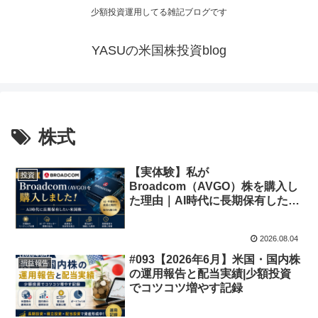
少額投資運用してる雑記ブログです
YASUの米国株投資blog
株式
【実体験】私が
投資
Broadcom（AVGO）株を購入し
た理由｜AI時代に長期保有したい
米国株
2026.08.04
#093【2026年6月】米国・国内株
損益報告
の運用報告と配当実績|少額投資
でコツコツ増やす記録