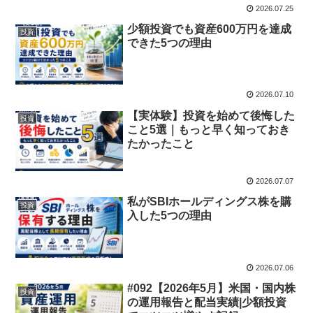
2026.07.25
少額投資でも資産600万円を達成
投資
できた5つの理由
2026.07.10
【実体験】投資を始めて後悔した
投資
こと5選｜もっと早く知っておき
たかったこと
2026.07.07
私がSBIホールディングス株を購
投資
入した5つの理由
2026.07.06
#092【2026年5月】米国・国内株
投資
の運用報告と配当実績|少額投資