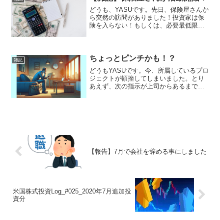
どうも、YASUです。先日、保険屋さんか
ら突然の訪問がありました！投資家は保
険を入らない！もしくは、必要最低限し
か入らない！コロナの影響で保険の訪問
を自粛していたらしく、ここ最近、また
活動再開し始めたらしい。(ご苦労様)尋ね
て来た保険屋は、...
ちょっとピンチかも！？
雑記
どうもYASUです。今、所属しているプロ
ジェクトが頓挫してしまいました。とり
あえず、次の指示が上司からあるまでは
残務処理の対応なのですが、ソワソワし
ています。次のプロジェクトの異動でき
れば一安心なのですが、決まらないとな
ると・・・。そのこと...
【報告】7月で会社を辞める事にしました
米国株式投資Log_#025_2020年7月追加投
資分