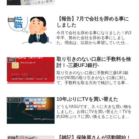
こうか決まってない中スタートさせたブ
ログでした。その頃、米国株投資を始め
た事もあり、記録的に残しながら、書い
ていこうと決めまし...
【報告】7月で会社を辞める事に
雑記
しました
今月で会社を辞める事になりました！約3
年半、努めた会社を辞める事にしまし
た。理由は、以前から希望していた仕事
に転職が決まったので。転職に至った経
緯今の会社も希望していなかったのです
が、その時は、なかなか転職先も決まら
取り引きのない口座に手数料を検
雑記
ずにいましたそんな時、今...
討！-三菱UFJ銀行-
取り引きのない口座に手数料三菱UFJ銀
行が2年間の取り引きがない口座に対し
て、手数料を取る方向で検討してる事が
分かりました。手数料の金額は、年間
1,200円の徴収で案が出ています。開始時
期は2020年10月頃の予定を検討導入され
10年ぶりにTVを買い替えた
ポイント
れば、日本の...
どうもYASUです。久々に大きな買い物を
しました。お得にTVを買い替えた！TVを
約10年ぶり？に買い換えることにしまし
た。まだまだ使えるTVではありますが、
ここ1、2年音声が聞こえづらかったり、
画面は子供達がTVと遊んだ形跡が残って
いたり(...
【雑記】保険屋さんが活動開始！
雑記