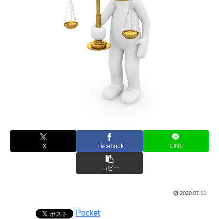
X
Facebook
LINE
コピー
2020.07.11
Pocket