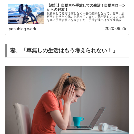
【雑記】自動車を手放しての生活！自動車ローン
からの解放！
投資をしてる方は何となく不要の産物となっている車。所
有率もおそらく低いと思っています。我が家もいよいよ車
を遂に手放す事になりました！手放す理由はダダ残価設定
ローンが満期を迎えただけですが。ローンがないと経済と
気持ちにゆとりができる！これまで...
2020.06.25
yasublog.work
妻、「車無しの生活はもう考えられない！」