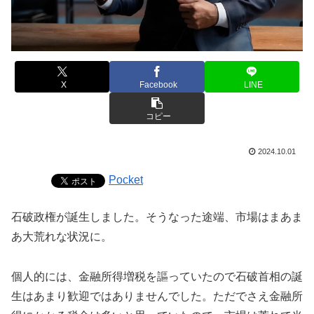
X
Facebook
LINE
コピー
2024.10.01
Pocket
石破政権が誕生しました。そうなった途端、市場はまあま
あ大荒れな状況に。
個人的には、金融所得増税を謳っていたので石破首相の誕
生はあまり歓迎ではありませんでした。ただでさえ金融所