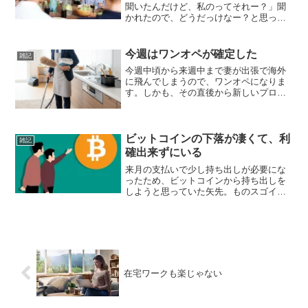
聞いたんだけど、私のってそれー？」聞
かれたので、どうだっけなー？と思って
私「銘柄を何だっけなー。忘れたから楽
天証券で運用しているから見てみた
ら？」妻「こんなに増えてるー。」って
今週はワンオペが確定した
雑記
驚て見せてきました。銘...
今週中頃から来週中まで妻が出張で海外
に飛んでしまうので、ワンオペになりま
す。しかも、その直後から新しいプロジ
ェクトに移動となるので、あまりリモー
トは出来なさそうな感じもしつつです
が、そこは何とか融通をきかせたいとこ
ろです。以前は子供の小さく...
ビットコインの下落が凄くて、利
雑記
確出来ずにいる
来月の支払いで少し持ち出しが必要にな
ったため、ビットコインから持ち出しを
しようと思っていた矢先。ものスゴイ勢
いで下落している。 10月5日に約
$126,000（12.6万ドル） に達したという
報道がありました。その後、11月17日時
点では...
在宅ワークも楽じゃない