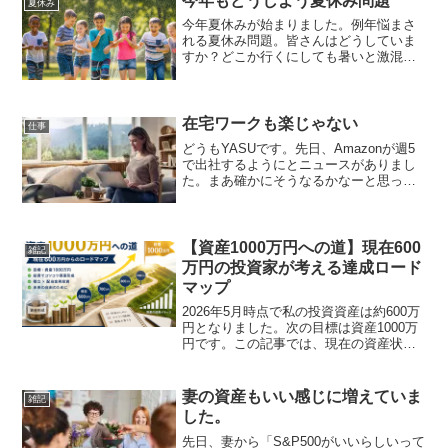
今年もどうしよう夏休み問題
夏休み
今年夏休みが始まりました。例年悩まさ
れる夏休み問題。皆さんはどうしていま
すか？どこか行くにしても暑いと激混み
のwコンボ。今のところ確定しているの
は、【鬼滅の刃】の劇場版を観に行く事
ぐらいです。それ以外での計画は未定で
すが、習い事の都合で近場...
在宅ワークも楽じゃない
仕事
どうもYASUです。先日、Amazonが週5
で出社するようにとニュースがありまし
た。まあ確かにそうなるかなーと思った
ところはあります。確かに、業務の効率
を行う上では出社した方がいいとこは在
宅をしていて感じるところはある。うち
は共働きなので、...
【資産1000万円への道】現在600
雑記
万円の投資家が考える達成ロード
マップ
2026年5月時点で私の投資資産は約600万
円となりました。次の目標は資産1000万
円です。この記事では、現在の資産状況
と今後の積立計画、配当金再投資を踏ま
えながら、1000万円達成までのロードマ
ップをまとめます。現在の資産状況2026
妻の資産もいい感じに増えていま
雑記
年5...
した。
先日、妻から「S&P500がいいらしいって