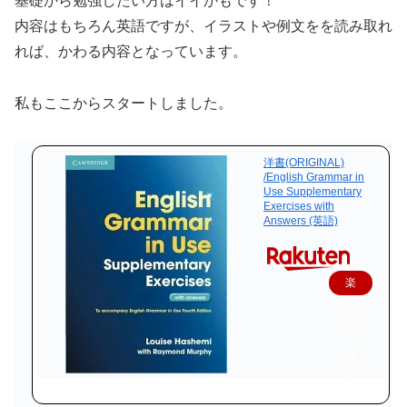
基礎から勉強したい方はイイかもです！
内容はもちろん英語ですが、イラストや例文をを読み取れ
れば、かわる内容となっています。
私もここからスタートしました。
洋書(ORIGINAL)
/English Grammar in
Use Supplementary
Exercises with
Answers (英語)
楽
天
で
購
入