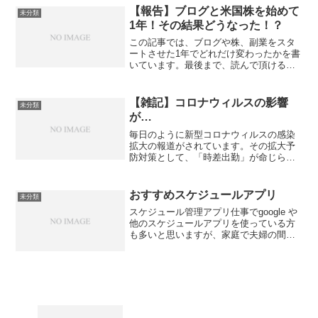
うならお得に！これまで固定資産税など
【報告】ブログと米国株を始めて
未分類
の支払いは、指定の用紙を...
1年！その結果どうなった！？
この記事では、ブログや株、副業をスタ
ートさせた1年でどれだけ変わったかを書
いています。最後まで、読んで頂けると
嬉しいです。ブログ、株、副業を初めて1
年でどう変わった？2019年9月にブログを
スタートしました。まず始めにブログ。
【雑記】コロナウィルスの影響
未分類
ブログを始めよ...
が…
毎日のように新型コロナウィルスの感染
拡大の報道がされています。その拡大予
防対策として、「時差出勤」が命じられ
ました！会社としての対応はコレぐらい
しかできないのかなとも思います。ベス
トはテレワークですが…1番の対策として
おすすめスケジュールアプリ
未分類
は、テレワークが最善策...
スケジュール管理アプリ仕事でgoogle や
他のスケジュールアプリを使っている方
も多いと思いますが、家庭で夫婦の間で
のスケジュールを把握する事って、結構
大変じゃないですか？特にお子さんのい
る家庭では、学校や保育園などの行事、
習い事などの予定...