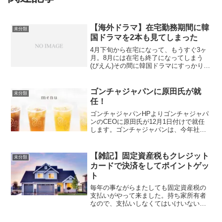
【海外ドラマ】在宅勤務期間に韓
未分類
国ドラマを2本も見てしまった
4月下旬から在宅になって、もうすぐ3ヶ
月。8月には在宅も終了になってしまう
(ぴえん)その間に韓国ドラマにすっかりハ
マってしまいました。ハマったきっかけ
は娘から…！？TV東京で8:15〜9:11まで
やっている韓国ドラマ枠をおばあちゃん
ゴンチャジャパンに原田氏が就
未分類
の家に泊...
任！
ゴンチャジャパンHPよりゴンチャジャパ
ンのCEOに原田氏が12月1日付けで就任
します。ゴンチャジャパンは、今年社会
ブームになったタピオカで有名な会社で
す。創業は2006年に台湾で、世界で約
1,100店舗を展開しています。日本には、
【雑記】固定資産税もクレジット
未分類
2015年...
カードで決済をしてポイントゲッ
ト
毎年の事ながらまたしても固定資産税の
支払いがやって来ました。持ち家所有者
なので、支払いしなくてはいけいないと
は分かっていますが、数万円といった額
なので、結構ダメージはあります。支払