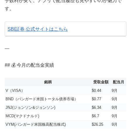
手数料が安く、アプリで配当履歴も見やすいのが魅力で
す。
SBI証券 公式サイトはこちら
—
## 💰 今月の配当金実績
銘柄
受取金額
配当月
V（VISA）
$0.44
9月
BND（バンガード米国トータル債券市場）
$0.77
9月
JNJ(ジョンソン&ジョンソン)
$6.34
9月
MCD(マクドナルド)
$6.7
9月
VYM(バンガード米国株高配当株式)
$26.25
9月