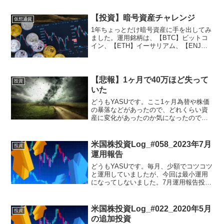
【投資】暗号資産チャレンジ
仮想通貨
1年ちょっとだけ暗号資産に手を出してみ
ました。運用銘柄は、【BTC】ビットコ
イン、【ETH】イーサリアム、【ENJ】
エンジンコイン の3銘柄です。運用額は
それぞれ以下の通りです。【BTC】ビッ
トコイン ¥37,000【ETH】イーサリア
ム ...
【悲報】1ヶ月で40万ほど失って
投資
いた
どうもYASUです。ここ1ヶ月為替や株価
の暴落などがあったので、どれくらい資
産に変化があったのか気になったので、
少し資産推移をみてみました。先月
(2024/7)の半ばでは、現時点で最高額の約
440万近くになろうとしていました。とこ
米国株投資Log_#058_2023年7月
投資
ろが、皆さ...
運用報告
どうもYASUです。毎月、少額でコツコツ
と運用していましたが、今回は最小運用
になってしないました。7月運用報告投資
信託eMAXIS Slim 全世界株式(オール・カ
ントリー) ¥500(ポイント投資)SBI・V・
S&P500インデックス・フ...
米国株投資Log_#022_2020年5月
投資
の追加投資