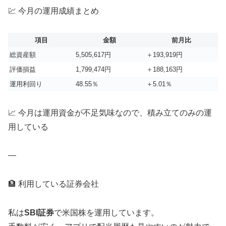
💹 今月の運用成績まとめ
項目
金額
前月比
総資産額
5,505,617円
＋193,919円
評価損益
1,799,474円
＋188,163円
運用利回り
48.55％
＋5.01％
📈 今月は運用資金が不足気味なので、積み立てのみの運
用している
—
🏦 利用している証券会社
私は
SBI証券
で米国株を運用しています。