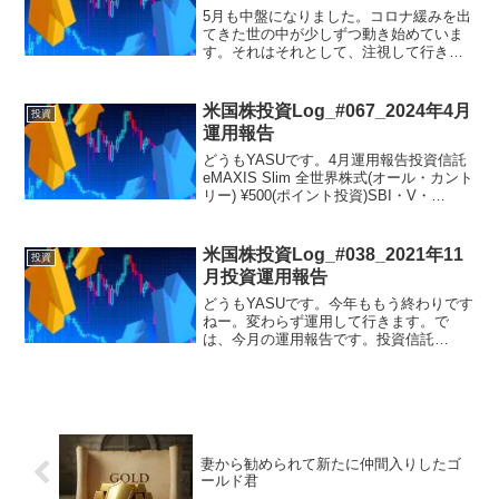
5月も中盤になりました。コロナ緩みを出
てきた世の中が少しずつ動き始めていま
す。それはそれとして、注視して行きた
いです。毎月の定期購入をしました。
SBI・バンガード・S&P500インデック
ス・ファンドVTI (143.9)VYM (75.27...
米国株投資Log_#067_2024年4月
投資
運用報告
どうもYASUです。4月運用報告投資信託
eMAXIS Slim 全世界株式(オール・カント
リー) ¥500(ポイント投資)SBI・V・
S&P500インデックス・ファンド ¥10,000
+ 100ポイント株式投資今月はETFだけに
しました。...
米国株投資Log_#038_2021年11
投資
月投資運用報告
どうもYASUです。今年ももう終わりです
ねー。変わらず運用して行きます。で
は、今月の運用報告です。投資信託
eMAXIS Slim 全世界株式(オール・カント
リー) ¥500(ポイント投資)SBI・V・
S&P500インデックス・ファンド ¥1...
妻から勧められて新たに仲間入りしたゴ
ールド君