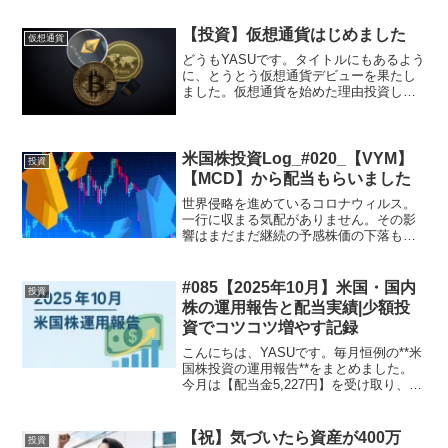
なら、初心者の方でも安心して仮想通貨
取引を始めることができます。この記事
【投資】仮想通貨はじめました
仮想通貨
では、Coi...
どうもYASUです。タイトルにもあるよう
に、とうとう仮想通貨デビューを果たし
ました。仮想通貨を始めた理由投資した
仮想通貨これからは仮想通貨の時代！？
仮想通貨を始めた理由コレまでも始めよ
うと思っていたのですが、投機的な要素
が大きいと感じていた...
米国株投資Log_#020_【VYM】
投資
【MCD】から配当もらいました
世界侵略を進めているコロナウィルス。
一行に収まる気配がありません。その影
響はまだまだ継続の予感株価の下落もま
だ進みそうな気配。配当もらいました。
【VYM】$2.5【MCD】$3.38減配とかに
ならない事を願うだけです。この経済危
#085【2025年10月】米国・国内
投資
機を乗り越え...
株の運用報告と配当実績|少額投
資でコツコツ増やす記録
こんにちは、YASUです。毎月恒例の**米
国株投資の運用報告**をまとめました。
今月は【配当金5,227円】を受け取り、少
しずつ資産が育っていくのを実感してい
ます😊この記事では👇✅ 今月の運用成績
✅ 受け取った配当金✅ 今後の方針を中心
【祝】気づいたら資産が400万
投資