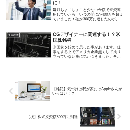
にま...
に！
毎月ちょこちょこと少ない金額で投資運
用していたら、いつの間にか400万を超え
ていました！確か300万に達したのが、去
年の7月ぐらいだったので、約1年で１０
０万増になったということです。その時
の記事はこちらにここ数年は、為替の影
CGデザイナーに関連する！？米
米国株式
響や株価の高騰...
国株銘柄
米国株を始めて思った事があります。仕
事をする上でアメリカ企業無くして成り
立っていない事に気がつきました。そこ
で、私が知る限りの企業(銘柄)をリストア
ップしてみました。デザイナーからの視
点での米国企業(銘柄)-ハード系-Apple
【AAPL...
【雑記】気づけば我が家にはAppleさんが
いっぱい！？
【祝】株式投資額300万に到達